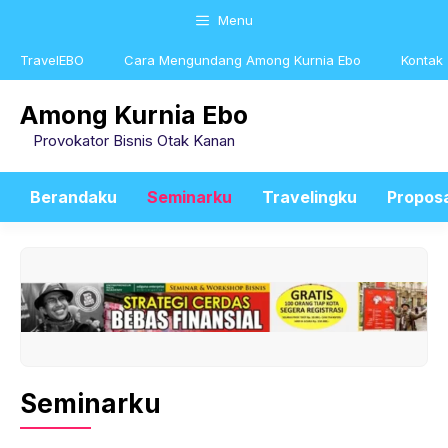
Skip
Menu
to
content
TravelEBO
Cara Mengundang Among Kurnia Ebo
Kontak
Among Kurnia Ebo
Provokator Bisnis Otak Kanan
Berandaku
Seminarku
Travelingku
Propos
Seminarku