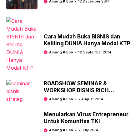
Among K Ebo
12 December 2014
Cara Mudah Buka BISNIS dan
Keliling DUNIA Hanya Modal KTP
Among K Ebo
16 September 2014
ROADSHOW SEMINAR &
WORKSHOP BISNIS RICH
ACADEMY
Among K Ebo
7 August 2014
Menularkan Virus Entrepreneur
Untuk Komunitas TKI
Among K Ebo
2 July 2014