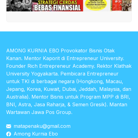
AMONG KURNIA EBO Provokator Bisnis Otak
Kanan. Mentor Kaporit di Entrepreneur University.
Founder Rich Entrepreneur Academy. Rektor Klathak
University Yogyakarta. Pembicara Entrepreneur
untuk TKI di berbagai negara (Hongkong, Macau,
Jepang, Korea, Kuwait, Dubai, Jeddah, Malaysia, dan
Australia). Mentor Bisnis untuk Program MPP di BRI,
BNI, Astra, Jasa Raharja, & Semen Gresik). Mantan
Wartawan Jawa Pos Group.
matapenaku@gmail.com
Among Kurnia Ebo