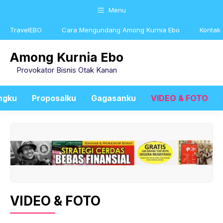
Skip
Menu
to
content
TravelEBO
Cara Mengundang Among Kurnia Ebo
Kontak
Among Kurnia Ebo
Provokator Bisnis Otak Kanan
ngku
Proposalku
Gagasanku
VIDEO & FOTO
VIDEO & FOTO