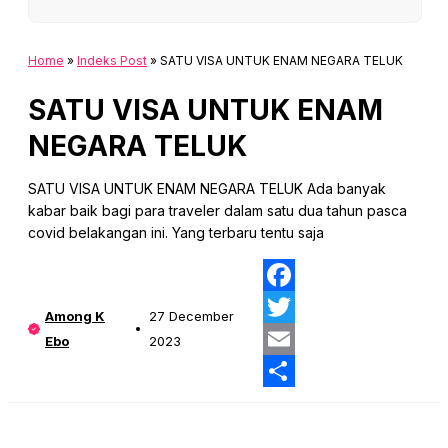
Home
»
Indeks Post
»
SATU VISA UNTUK ENAM NEGARA TELUK
SATU VISA UNTUK ENAM
NEGARA TELUK
SATU VISA UNTUK ENAM NEGARA TELUK Ada banyak
kabar baik bagi para traveler dalam satu dua tahun pasca
covid belakangan ini. Yang terbaru tentu saja
Fa
Among K
27 December
Twi
Ebo
2023
Ema
Sha