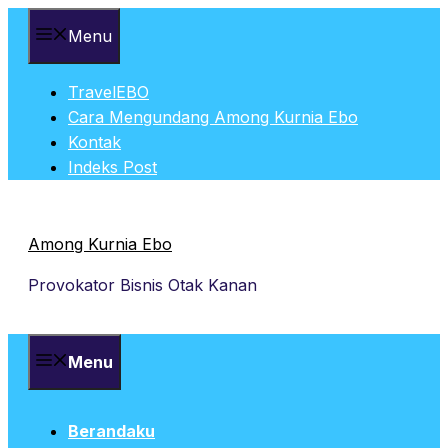
Skip
Menu
to
content
TravelEBO
Cara Mengundang Among Kurnia Ebo
Kontak
Indeks Post
Among Kurnia Ebo
Provokator Bisnis Otak Kanan
Menu
Berandaku