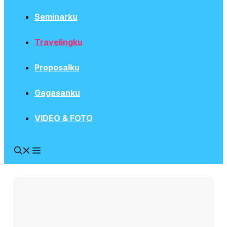
Seminarku
Travelingku
Proposalku
Gagasanku
VIDEO & FOTO