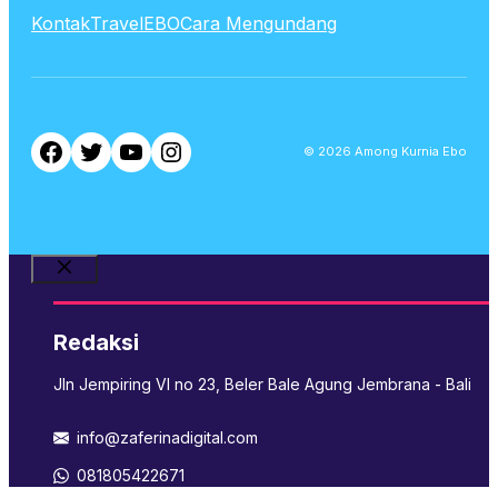
Kontak
TravelEBO
Cara Mengundang
Facebook
Twitter
YouTube
Instagram
© 2026 Among Kurnia Ebo
Close
Redaksi
Jln Jempiring VI no 23, Beler Bale Agung Jembrana - Bali
info@zaferinadigital.com
081805422671