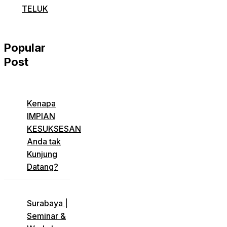
TELUK
Popular
Post
​Kenapa
IMPIAN
KESUKSESAN
Anda tak
Kunjung
Datang?
​Surabaya |
Seminar &