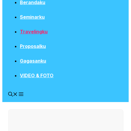
Berandaku
Seminarku
Travelingku
Proposalku
Gagasanku
VIDEO & FOTO