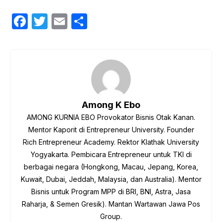
F
T
E
S
a
w
m
h
c
itt
ail
ar
e
er
e
b
o
Among K Ebo
o
AMONG KURNIA EBO Provokator Bisnis Otak Kanan.
k
Mentor Kaporit di Entrepreneur University. Founder
Rich Entrepreneur Academy. Rektor Klathak University
Yogyakarta. Pembicara Entrepreneur untuk TKI di
berbagai negara (Hongkong, Macau, Jepang, Korea,
Kuwait, Dubai, Jeddah, Malaysia, dan Australia). Mentor
Bisnis untuk Program MPP di BRI, BNI, Astra, Jasa
Raharja, & Semen Gresik). Mantan Wartawan Jawa Pos
Group.