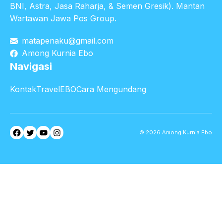
BNI, Astra, Jasa Raharja, & Semen Gresik). Mantan
Wartawan Jawa Pos Group.
matapenaku@gmail.com
Among Kurnia Ebo
Navigasi
Kontak
TravelEBO
Cara Mengundang
Facebook
Twitter
YouTube
Instagram
© 2026 Among Kurnia Ebo