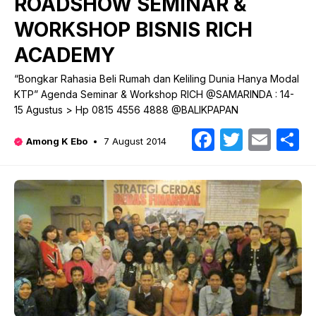
ROADSHOW SEMINAR &
WORKSHOP BISNIS RICH
ACADEMY
“Bongkar Rahasia Beli Rumah dan Keliling Dunia Hanya Modal
KTP” Agenda Seminar & Workshop RICH @SAMARINDA : 14-
15 Agustus > Hp 0815 4556 4888 @BALIKPAPAN
Faceboo
Twitte
Emai
S
Among K Ebo
7 August 2014