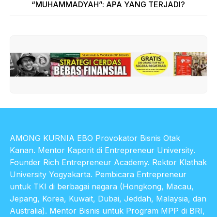
“MUHAMMADYAH”: APA YANG TERJADI?
AMONG KURNIA EBO Provokator Bisnis Otak
Kanan. Mentor Kaporit di Entrepreneur University.
Founder Rich Entrepreneur Academy. Rektor Klathak
University Yogyakarta. Pembicara Entrepreneur
untuk TKI di berbagai negara (Hongkong, Macau,
Jepang, Korea, Kuwait, Dubai, Jeddah, Malaysia, dan
Australia). Mentor Bisnis untuk Program MPP di BRI,