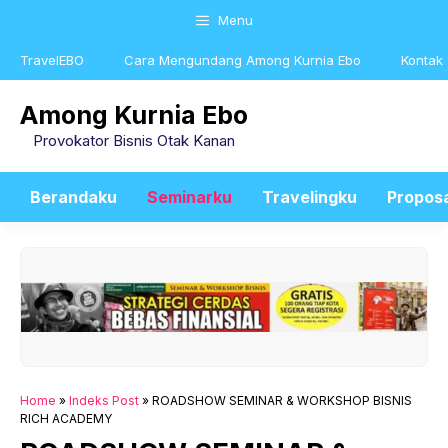
Skip
Menu
to
content
TravelEBO
Cara Mengundang Among Kurnia Ebo
Kontak
Among Kurnia Ebo
Provokator Bisnis Otak Kanan
Berandaku
Seminarku
Travelingku
Propos
Home
»
Indeks Post
»
ROADSHOW SEMINAR & WORKSHOP BISNIS
RICH ACADEMY