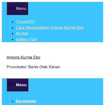
Skip
Menu
to
content
TravelEBO
Cara Mengundang Among Kurnia Ebo
Kontak
Indeks Post
Among Kurnia Ebo
Provokator Bisnis Otak Kanan
Menu
Berandaku