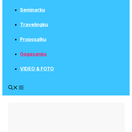
Seminarku
Travelingku
Proposalku
Gagasanku
VIDEO & FOTO