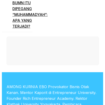
BUMN ITU
DIPEGANG
“MUHAMMADYAH”:
APA YANG
TERJADI?
AMONG KURNIA EBO Provokator Bisnis Otak
Kanan. Mentor Kaporit di Entrepreneur University.
Founder Rich Entrepreneur Academy. Rektor
Klathak University Yogyakarta. Pembicara