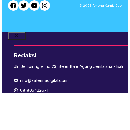
Facebook
Twitter
YouTube
Instagram
© 2026 Among Kurnia Ebo
Close
Redaksi
Jln Jempiring VI no 23, Beler Bale Agung Jembrana - Bali
info@zaferinadigital.com
081805422671