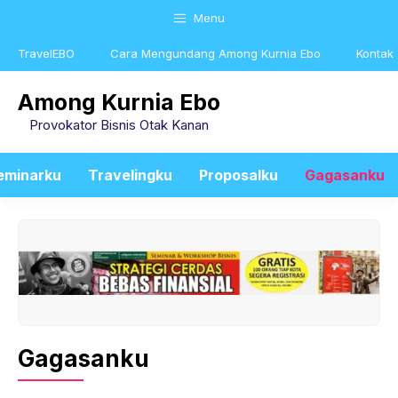
Skip
Menu
to
content
TravelEBO
Cara Mengundang Among Kurnia Ebo
Kontak
Among Kurnia Ebo
Provokator Bisnis Otak Kanan
eminarku
Travelingku
Proposalku
Gagasanku
Gagasanku