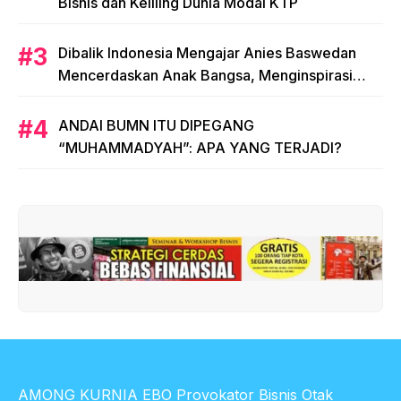
Bisnis dan Keliling Dunia Modal KTP
Dibalik Indonesia Mengajar Anies Baswedan
Mencerdaskan Anak Bangsa, Menginspirasi
Indonesia
ANDAI BUMN ITU DIPEGANG
“MUHAMMADYAH”: APA YANG TERJADI?
AMONG KURNIA EBO Provokator Bisnis Otak