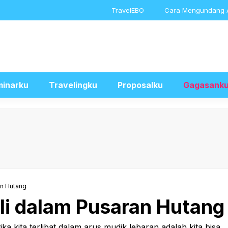
TravelEBO
Cara Mengundang 
inarku
Travelingku
Proposalku
Gagasank
an Hutang
i dalam Pusaran Hutang
 kita terlibat dalam arus mudik lebaran adalah kita bisa