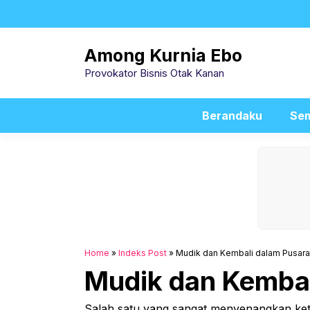
Skip
to
content
Among Kurnia Ebo
Provokator Bisnis Otak Kanan
Berandaku
Sem
Home
»
Indeks Post
»
Mudik dan Kembali dalam Pusar
Mudik dan Kembal
Salah satu yang sangat menyenangkan ketika