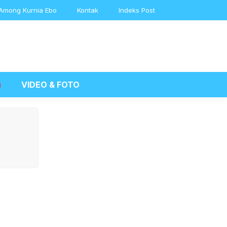
Among Kurnia Ebo
Kontak
Indeks Post
u
VIDEO & FOTO