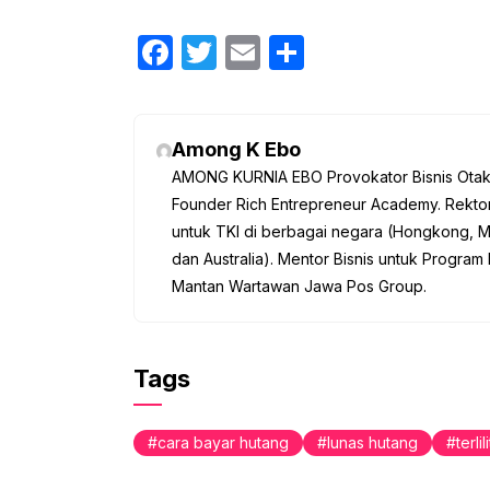
F
T
E
S
a
w
m
h
c
itt
ail
ar
e
er
e
Among K Ebo
AMONG KURNIA EBO Provokator Bisnis Otak K
b
Founder Rich Entrepreneur Academy. Rektor
o
untuk TKI di berbagai negara (Hongkong, M
o
dan Australia). Mentor Bisnis untuk Program 
k
Mantan Wartawan Jawa Pos Group.
Tags
cara bayar hutang
lunas hutang
terli