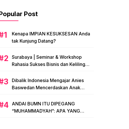
Popular Post
​Kenapa IMPIAN KESUKSESAN Anda
tak Kunjung Datang?
​Surabaya | Seminar & Workshop
Rahasia Sukses Bisnis dan Keliling
Dunia Modal KTP
Dibalik Indonesia Mengajar Anies
Baswedan Mencerdaskan Anak
Bangsa, Menginspirasi Indonesia
ANDAI BUMN ITU DIPEGANG
“MUHAMMADYAH”: APA YANG
TERJADI?