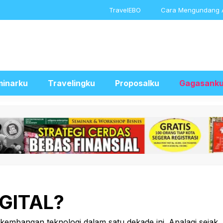
TravelEBO
Cara Mengundang 
inarku
Travelingku
Proposalku
Gagasank
GITAL?
mbangan teknologi dalam satu dekade ini. Apalagi sejak