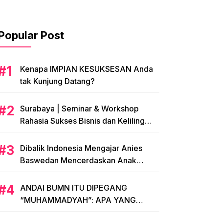
Popular Post
​Kenapa IMPIAN KESUKSESAN Anda
tak Kunjung Datang?
​Surabaya | Seminar & Workshop
Rahasia Sukses Bisnis dan Keliling
Dunia Modal KTP
Dibalik Indonesia Mengajar Anies
Baswedan Mencerdaskan Anak
Bangsa, Menginspirasi Indonesia
ANDAI BUMN ITU DIPEGANG
“MUHAMMADYAH”: APA YANG
TERJADI?