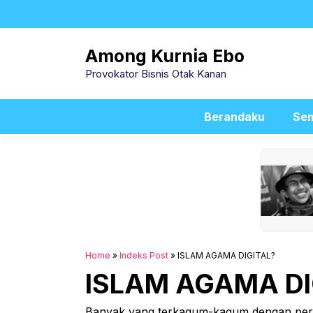
Skip
to
content
Among Kurnia Ebo
Provokator Bisnis Otak Kanan
Berandaku
Sem
Home
»
Indeks Post
»
ISLAM AGAMA DIGITAL?
ISLAM AGAMA DI
Banyak yang terkagum-kagum dengan perke