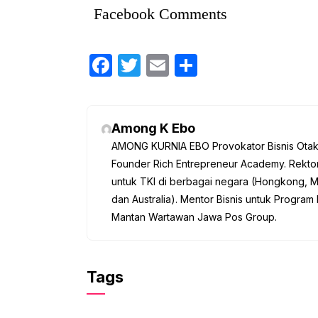
Facebook Comments
F
T
E
S
a
w
m
h
c
itt
ail
ar
e
er
e
Among K Ebo
AMONG KURNIA EBO Provokator Bisnis Otak K
b
Founder Rich Entrepreneur Academy. Rektor
o
untuk TKI di berbagai negara (Hongkong, M
o
dan Australia). Mentor Bisnis untuk Program 
k
Mantan Wartawan Jawa Pos Group.
Tags