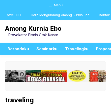
Skip
Menu
to
content
TravelEBO
Cara Mengundang Among Kurnia Ebo
Kontak
Among Kurnia Ebo
Provokator Bisnis Otak Kanan
Berandaku
Seminarku
Travelingku
Propos
traveling