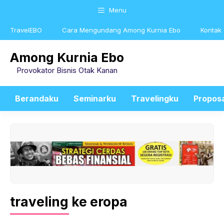
Skip
Menu
to
content
TravelEBO
Cara Mengundang Among Kurnia Ebo
Kontak
Among Kurnia Ebo
Provokator Bisnis Otak Kanan
Berandaku
Seminarku
Travelingku
Propos
traveling ke eropa