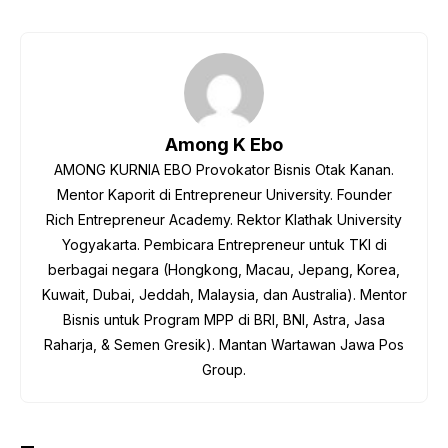
a
w
m
h
c
itt
ail
ar
e
er
e
b
o
Among K Ebo
o
AMONG KURNIA EBO Provokator Bisnis Otak Kanan.
k
Mentor Kaporit di Entrepreneur University. Founder
Rich Entrepreneur Academy. Rektor Klathak University
Yogyakarta. Pembicara Entrepreneur untuk TKI di
berbagai negara (Hongkong, Macau, Jepang, Korea,
Kuwait, Dubai, Jeddah, Malaysia, dan Australia). Mentor
Bisnis untuk Program MPP di BRI, BNI, Astra, Jasa
Raharja, & Semen Gresik). Mantan Wartawan Jawa Pos
Group.