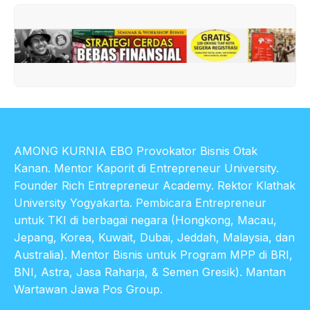
AMONG KURNIA EBO Provokator Bisnis Otak
Kanan. Mentor Kaporit di Entrepreneur University.
Founder Rich Entrepreneur Academy. Rektor Klathak
University Yogyakarta. Pembicara Entrepreneur
untuk TKI di berbagai negara (Hongkong, Macau,
Jepang, Korea, Kuwait, Dubai, Jeddah, Malaysia, dan
Australia). Mentor Bisnis untuk Program MPP di BRI,
BNI, Astra, Jasa Raharja, & Semen Gresik). Mantan
Wartawan Jawa Pos Group.