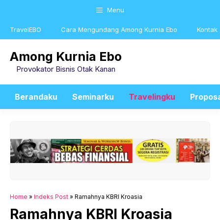
Skip
Menu
to
content
TravelEBO
Cara Mengundang Among Kurnia Ebo
Kontak
Among Kurnia Ebo
Provokator Bisnis Otak Kanan
Berandaku
Seminarku
Travelingku
Propos
Home
»
Indeks Post
»
Ramahnya KBRI Kroasia
Ramahnya KBRI Kroasia