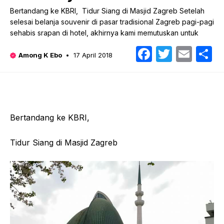
Bertandang ke KBRI, Tidur Siang di Masjid Zagreb Setelah
selesai belanja souvenir di pasar tradisional Zagreb pagi-pagi
sehabis srapan di hotel, akhirnya kami memutuskan untuk
Faceboo
Twitte
Emai
S
Among K Ebo
17 April 2018
Bertandang ke KBRI,
Tidur Siang di Masjid Zagreb