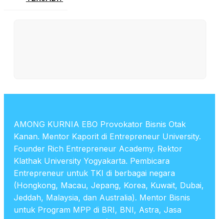
AMONG KURNIA EBO Provokator Bisnis Otak
Kanan. Mentor Kaporit di Entrepreneur University.
Founder Rich Entrepreneur Academy. Rektor
Klathak University Yogyakarta. Pembicara
Entrepreneur untuk TKI di berbagai negara
(Hongkong, Macau, Jepang, Korea, Kuwait, Dubai,
Jeddah, Malaysia, dan Australia). Mentor Bisnis
untuk Program MPP di BRI, BNI, Astra, Jasa