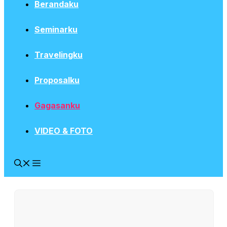
Berandaku
Seminarku
Travelingku
Proposalku
Gagasanku
VIDEO & FOTO