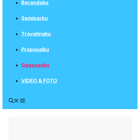
Berandaku
Seminarku
Travelingku
Proposalku
Gagasanku
VIDEO & FOTO