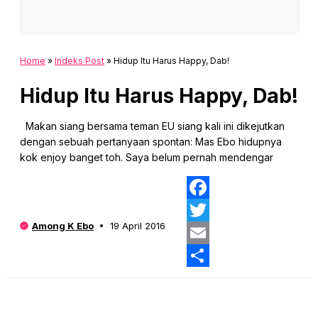
Home
»
Indeks Post
»
Hidup Itu Harus Happy, Dab!
Hidup Itu Harus Happy, Dab!
Makan siang bersama teman EU siang kali ini dikejutkan
dengan sebuah pertanyaan spontan: Mas Ebo hidupnya
kok enjoy banget toh. Saya belum pernah mendengar
Fa
Among K Ebo
19 April 2016
Twi
Ema
Sha