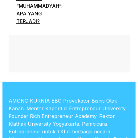
“MUHAMMADYAH”:
APA YANG
TERJADI?
AMONG KURNIA EBO Provokator Bisnis Otak
Kanan. Mentor Kaporit di Entrepreneur University.
Founder Rich Entrepreneur Academy. Rektor
Klathak University Yogyakarta. Pembicara
Entrepreneur untuk TKI di berbagai negara