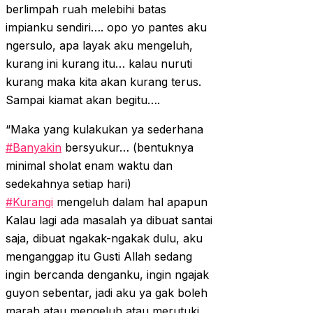
berlimpah ruah melebihi batas
impianku sendiri…. opo yo pantes aku
ngersulo, apa layak aku mengeluh,
kurang ini kurang itu… kalau nuruti
kurang maka kita akan kurang terus.
Sampai kiamat akan begitu….
“Maka yang kulakukan ya sederhana
‪#‎
Banyakin‬
bersyukur… (bentuknya
minimal sholat enam waktu dan
sedekahnya setiap hari)
‪#‎
Kurangi‬
mengeluh dalam hal apapun
Kalau lagi ada masalah ya dibuat santai
saja, dibuat ngakak-ngakak dulu, aku
menganggap itu Gusti Allah sedang
ingin bercanda denganku, ingin ngajak
guyon sebentar, jadi aku ya gak boleh
marah atau mengeluh atau merutuki