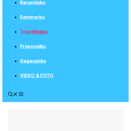
Berandaku
Seminarku
Travelingku
Proposalku
Gagasanku
VIDEO & FOTO