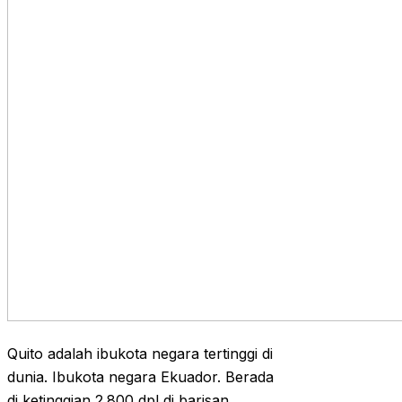
Quito adalah ibukota negara tertinggi di
dunia. Ibukota negara Ekuador. Berada
di ketinggian 2.800 dpl di barisan