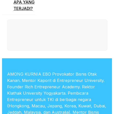
APA YANG
TERJADI?
AMONG KURNIA EBO Provokator Bisnis Otak
Kanan. Mentor Kaporit di Entrepreneur University.
Founder Rich Entrepreneur Academy. Rektor
Klathak University Yogyakarta. Pembicara
Entrepreneur untuk TKI di berbagai negara
(Hongkong, Macau, Jepang, Korea, Kuwait, Dubai,
Jeddah, Malaysia, dan Australia). Mentor Bisnis