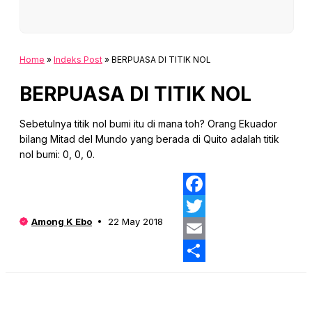
Home
»
Indeks Post
»
BERPUASA DI TITIK NOL
BERPUASA DI TITIK NOL
Sebetulnya titik nol bumi itu di mana toh? Orang Ekuador
bilang Mitad del Mundo yang berada di Quito adalah titik
nol bumi: 0, 0, 0.
Fa
Among K Ebo
22 May 2018
Twi
Ema
Sha