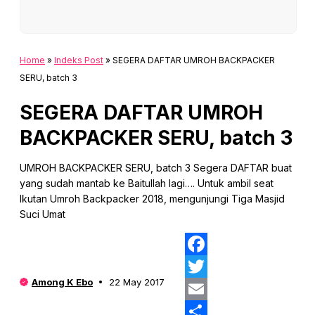
Home
»
Indeks Post
»
SEGERA DAFTAR UMROH BACKPACKER
SERU, batch 3
SEGERA DAFTAR UMROH
BACKPACKER SERU, batch 3
UMROH BACKPACKER SERU, batch 3 Segera DAFTAR buat
yang sudah mantab ke Baitullah lagi…. Untuk ambil seat
Ikutan Umroh Backpacker 2018, mengunjungi Tiga Masjid
Suci Umat
Fa
Among K Ebo
22 May 2017
Twi
Ema