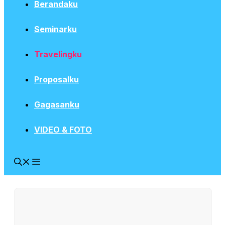
Berandaku
Seminarku
Travelingku
Proposalku
Gagasanku
VIDEO & FOTO