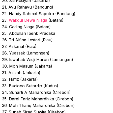
20. Siti Rusiyah (Jakarta)
21. Ayu Rahayu (Bandung)
22. Handy Rahmat Saputra (Bandung)
23.
Wakdul Dewa Niaga
(Batam)
24. Gading Niaga (Batam)
25. Abdullah Ibenk Pradaka
26. Tri Alfina Lestari (Riau)
27. Askarial (Riau)
28. Yuassak (Lamongan)
29. Iswahab Widji Harun (Lamongan)
30. Moh Masum (Jakarta)
31. Azizah (Jakarta)
32. Hafiz (Jakarta)
33. Budiono Sutardjo (Kudus)
34. Suharti A Mahardhika (Cirebon)
35. Darel Fariz Mahardhika (Cirebon)
36. Muh Thariq Mahardhika (Cirebon)
37. Sunah Sirad Suwita (Cirebon)