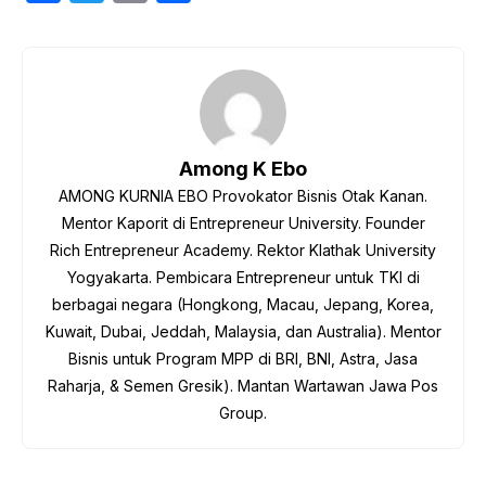
a
w
m
h
c
itt
ail
ar
e
er
e
b
o
Among K Ebo
o
AMONG KURNIA EBO Provokator Bisnis Otak Kanan.
k
Mentor Kaporit di Entrepreneur University. Founder
Rich Entrepreneur Academy. Rektor Klathak University
Yogyakarta. Pembicara Entrepreneur untuk TKI di
berbagai negara (Hongkong, Macau, Jepang, Korea,
Kuwait, Dubai, Jeddah, Malaysia, dan Australia). Mentor
Bisnis untuk Program MPP di BRI, BNI, Astra, Jasa
Raharja, & Semen Gresik). Mantan Wartawan Jawa Pos
Group.