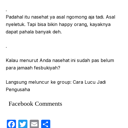
.
Padahal itu nasehat ya asal ngomong aja tadi. Asal
nyeletuk. Tapi bisa bikin happy orang, kayaknya
dapat pahala banyak deh.
.
Kalau menurut Anda nasehat ini sudah pas belum
para jamaah fesbukiyah?
Langsung meluncur ke group: Cara Lucu Jadi
Pengusaha
Facebook Comments
F
T
E
S