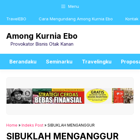
Skip
Menu
to
content
TravelEBO
Cara Mengundang Among Kurnia Ebo
Kontak
Among Kurnia Ebo
Provokator Bisnis Otak Kanan
Berandaku
Seminarku
Travelingku
Propos
Home
»
Indeks Post
»
SIBUKLAH MENGANGGUR
SIBUKLAH MENGANGGUR