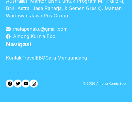
Australia). Mentor Bisnis untuk Program MPP di BRI,
BNI, Astra, Jasa Raharja, & Semen Gresik). Mantan
Wartawan Jawa Pos Group.
matapenaku@gmail.com
Among Kurnia Ebo
Navigasi
Kontak
TravelEBO
Cara Mengundang
Facebook
Twitter
YouTube
Instagram
© 2026 Among Kurnia Ebo