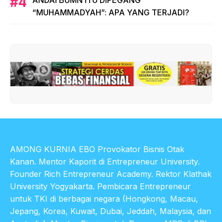
ANDAI BUMN ITU DIPEGANG
“MUHAMMADYAH”: APA YANG TERJADI?
AMONG KURNIA EBO Provokator Bisnis Otak
Kanan. Mentor Kaporit di Entrepreneur University.
Founder Rich Entrepreneur Academy. Rektor Klathak
University Yogyakarta. Pembicara Entrepreneur
untuk TKI di berbagai negara (Hongkong, Macau,
Jepang, Korea, Kuwait, Dubai, Jeddah, Malaysia, dan