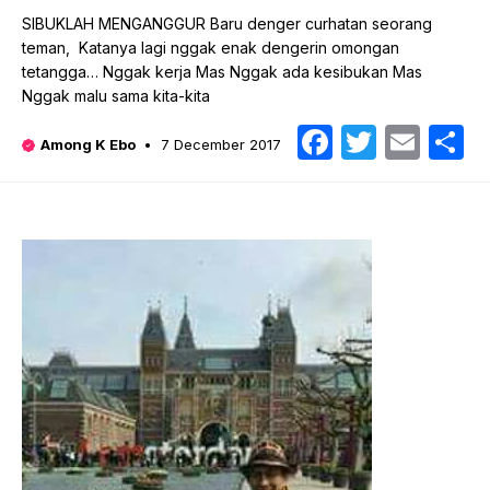
SIBUKLAH MENGANGGUR Baru denger curhatan seorang
teman, Katanya lagi nggak enak dengerin omongan
tetangga… Nggak kerja Mas Nggak ada kesibukan Mas
Nggak malu sama kita-kita
Faceboo
Twitte
Emai
S
Among K Ebo
7 December 2017