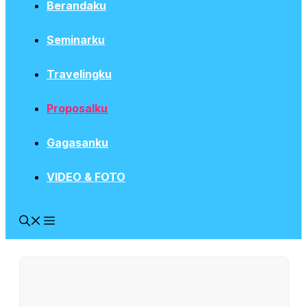
Berandaku
Seminarku
Travelingku
Proposalku
Gagasanku
VIDEO & FOTO