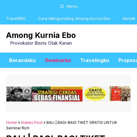
Skip
Menu
to
content
TravelEBO
Cara Mengundang Among Kurnia Ebo
Kontak
Among Kurnia Ebo
Provokator Bisnis Otak Kanan
Berandaku
Seminarku
Travelingku
Propos
Home
»
Indeks Post
»
BALI | BAGI-BAGI TIKET GRATIS UNTUK
Seminar Rich