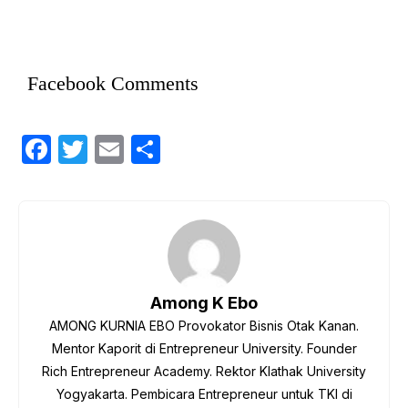
Facebook Comments
F
T
E
S
a
w
m
h
c
itt
ail
ar
e
er
e
b
o
Among K Ebo
o
AMONG KURNIA EBO Provokator Bisnis Otak Kanan.
k
Mentor Kaporit di Entrepreneur University. Founder
Rich Entrepreneur Academy. Rektor Klathak University
Yogyakarta. Pembicara Entrepreneur untuk TKI di