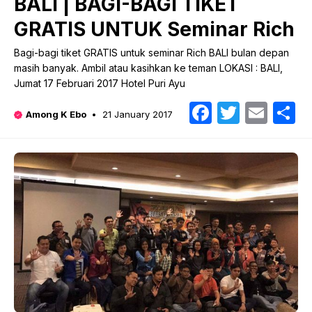
BALI | BAGI-BAGI TIKET
GRATIS UNTUK Seminar Rich
Bagi-bagi tiket GRATIS untuk seminar Rich BALI bulan depan
masih banyak. Ambil atau kasihkan ke teman LOKASI : BALI,
Jumat 17 Februari 2017 Hotel Puri Ayu
Faceboo
Twitte
Emai
S
Among K Ebo
21 January 2017