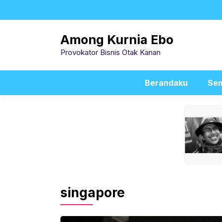
Skip
to
content
Among Kurnia Ebo
Provokator Bisnis Otak Kanan
Berandaku
Sem
singapore