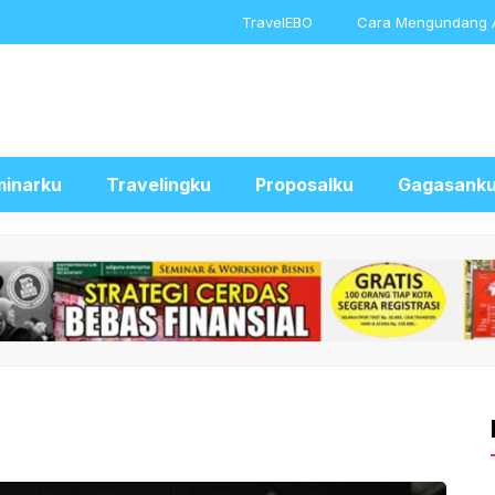
TravelEBO
Cara Mengundang 
inarku
Travelingku
Proposalku
Gagasank