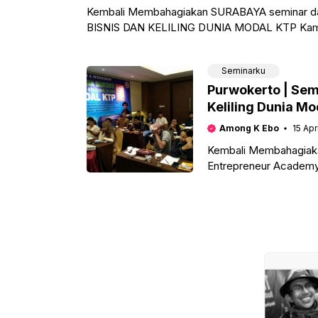
Kembali Membahagiakan SURABAYA seminar d
BISNIS DAN KELILING DUNIA MODAL KTP Kami 
Cerdas
Seminarku
Purwokerto | Sem
Keliling Dunia M
Among K Ebo
15 Apr
Kembali Membahagiak
Entrepreneur Acade
KTP Oto Production a