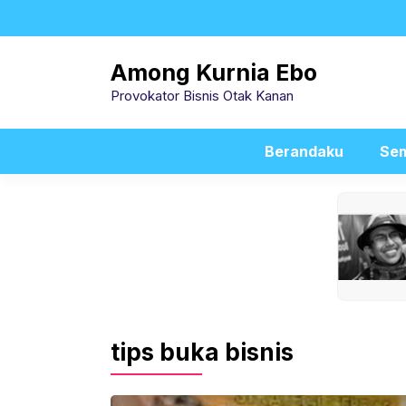
Skip
to
content
Among Kurnia Ebo
Provokator Bisnis Otak Kanan
Berandaku
Sem
tips buka bisnis