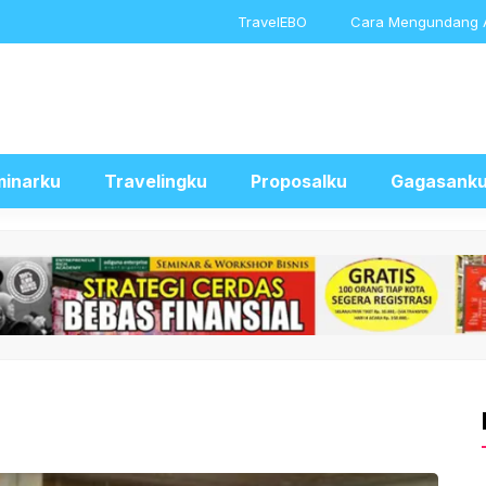
TravelEBO
Cara Mengundang 
inarku
Travelingku
Proposalku
Gagasank